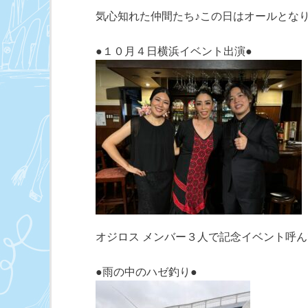
気心知れた仲間たち♪この日はオールとな
●１０月４日横浜イベント出演●
オジロス メンバー３人で記念イベント呼
●雨の中のハゼ釣り●