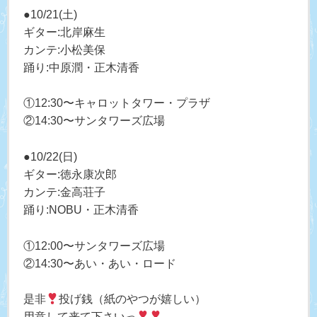
●10/21(土)
ギター:北岸麻生
カンテ:小松美保
踊り:中原潤・正木清香
①12:30〜キャロットタワー・プラザ
②14:30〜サンタワーズ広場
●10/22(日)
ギター:徳永康次郎
カンテ:金高荘子
踊り:NOBU・正木清香
①12:00〜サンタワーズ広場
②14:30〜あい・あい・ロード
是非
投げ銭（紙のやつが嬉しい）
用意して来て下さいっ