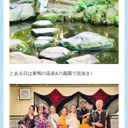
とある日は巣鴨の温泉&六義園で息抜き♪