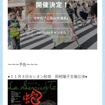
〜〜〜予告〜〜〜
●１１月３日セシオン杉並 田村陽子主催公演●