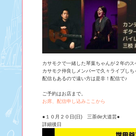
カサモクで一緒した琴葉ちゃんが２年のス
カサモク仲良しメンバーで久々ライブしち
配信もあるので遠い方は是非！配信で♪
ご予約はお店まで。
お席、配信申し込みここから
●１０月２０日(日) 三茶de大道芸●
詳細後日