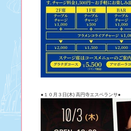
●１０月３日(木) 高円寺エスペランサ●