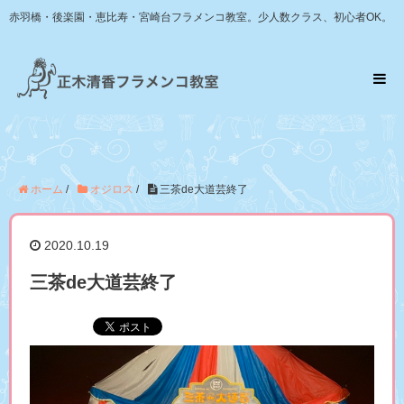
赤羽橋・後楽園・恵比寿・宮崎台フラメンコ教室。少人数クラス、初心者OK。
ホーム
/
オジロス
/
三茶de大道芸終了
2020.10.19
三茶de大道芸終了