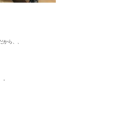
だから、、
、。